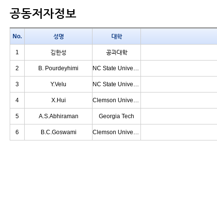
공동저자정보
No.
성명
대학
1
김한성
공과대학
2
B. Pourdeyhimi
NC State University
3
Y.Velu
NC State University
4
X.Hui
Clemson University
5
A.S.Abhiraman
Georgia Tech
6
B.C.Goswami
Clemson University