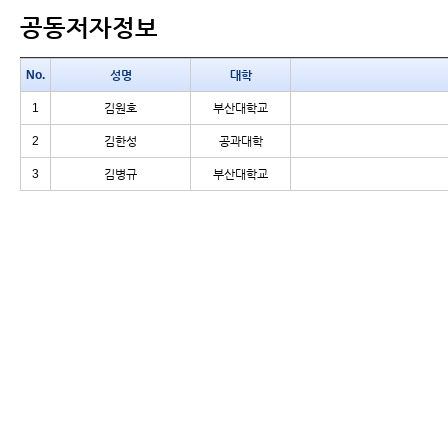
공동저자정보
No.
성명
대학
1
김원호
부산대학교
2
김한성
공과대학
3
김병규
부산대학교