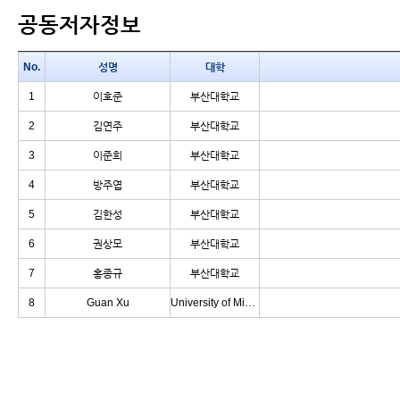
공동저자정보
No.
성명
대학
1
이호준
부산대학교
2
김연주
부산대학교
3
이준희
부산대학교
4
방주엽
부산대학교
5
김한성
부산대학교
6
권상모
부산대학교
7
홍종규
부산대학교
8
Guan Xu
University of Michigan