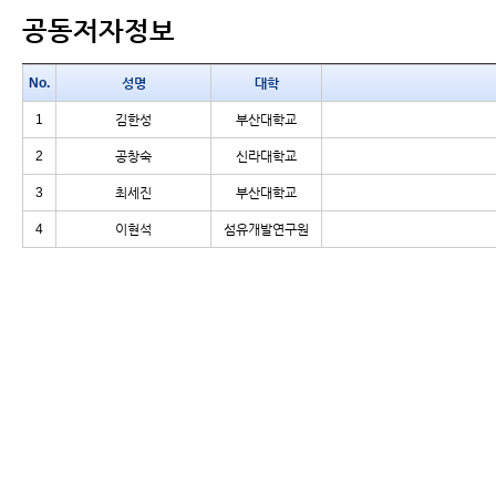
공동저자정보
No.
성명
대학
1
김한성
부산대학교
2
공창숙
신라대학교
3
최세진
부산대학교
4
이현석
섬유개발연구원