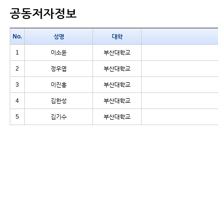
공동저자정보
No.
성명
대학
1
이소윤
부산대학교
2
정우엽
부산대학교
3
이진홍
부산대학교
4
김한성
부산대학교
5
김기수
부산대학교