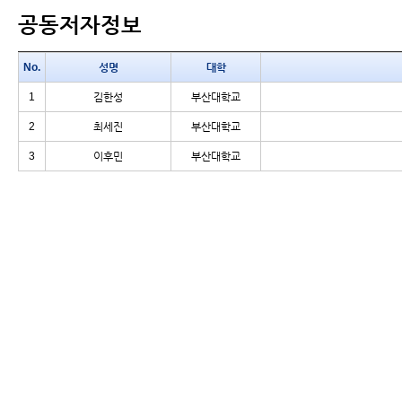
공동저자정보
No.
성명
대학
1
김한성
부산대학교
2
최세진
부산대학교
3
이후민
부산대학교