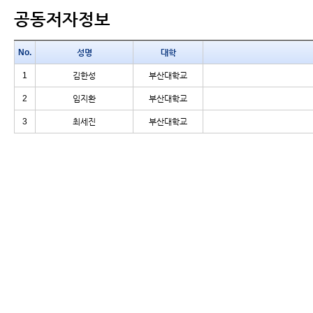
공동저자정보
No.
성명
대학
1
김한성
부산대학교
2
임지환
부산대학교
3
최세진
부산대학교